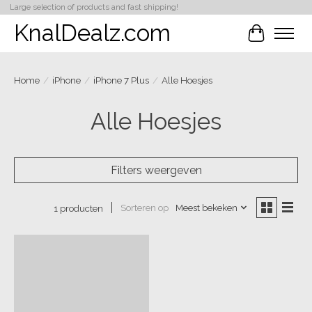
Large selection of products and fast shipping!
KnalDealz.com
Winkelwa
Home
/
iPhone
/
iPhone 7 Plus
/
Alle Hoesjes
Alle Hoesjes
Filters weergeven
Sorteren op
Meest bekeken
1 producten