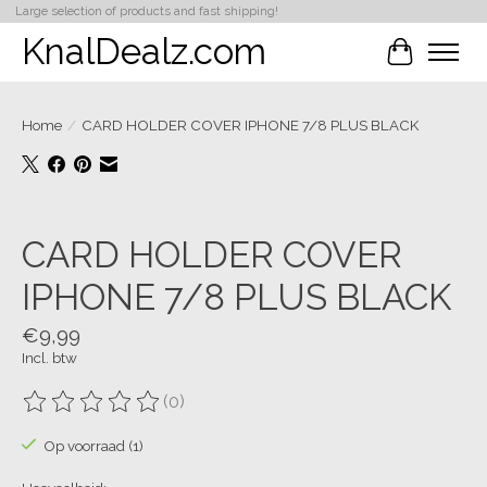
Large selection of products and fast shipping!
KnalDealz.com
Winkelwa
Home
/
CARD HOLDER COVER IPHONE 7/8 PLUS BLACK
Product image slideshow Items
CARD HOLDER COVER
IPHONE 7/8 PLUS BLACK
€9,99
Incl. btw
(0)
De beoordeling van dit product is
0
van de 5
Op voorraad (1)