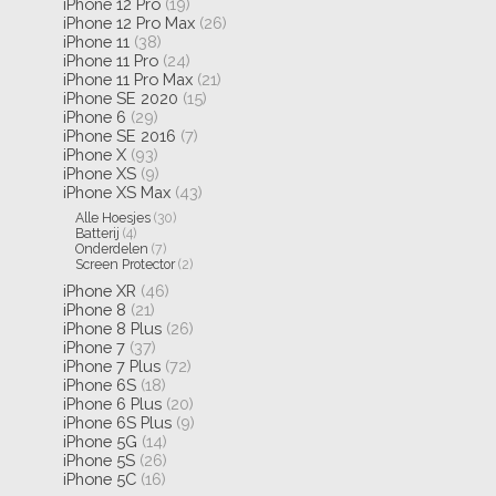
iPhone 12 Pro
(19)
iPhone 12 Pro Max
(26)
iPhone 11
(38)
iPhone 11 Pro
(24)
iPhone 11 Pro Max
(21)
iPhone SE 2020
(15)
iPhone 6
(29)
iPhone SE 2016
(7)
iPhone X
(93)
iPhone XS
(9)
iPhone XS Max
(43)
Alle Hoesjes
(30)
Batterij
(4)
Onderdelen
(7)
Screen Protector
(2)
iPhone XR
(46)
iPhone 8
(21)
iPhone 8 Plus
(26)
iPhone 7
(37)
iPhone 7 Plus
(72)
iPhone 6S
(18)
iPhone 6 Plus
(20)
iPhone 6S Plus
(9)
iPhone 5G
(14)
iPhone 5S
(26)
iPhone 5C
(16)