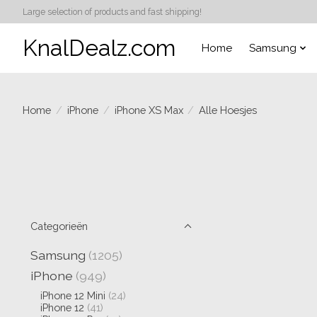
Large selection of products and fast shipping!
KnalDealz.com
Home
Samsung
Home
/
iPhone
/
iPhone XS Max
/
Alle Hoesjes
Categorieën
Samsung
(1205)
iPhone
(949)
iPhone 12 Mini
(24)
iPhone 12
(41)