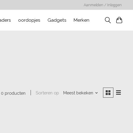
Aanmelden / Inloggen
aders
oordopjes
Gadgets
Merken
Sorteren op
Meest bekeken
0 producten