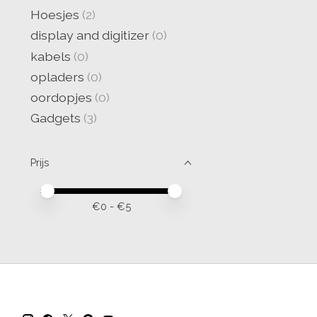
Hoesjes
(2)
display and digitizer
(0)
kabels
(0)
opladers
(0)
oordopjes
(0)
Gadgets
(3)
Prijs
Minimale prijswaarde
Price maximum value
€
0
- €
5