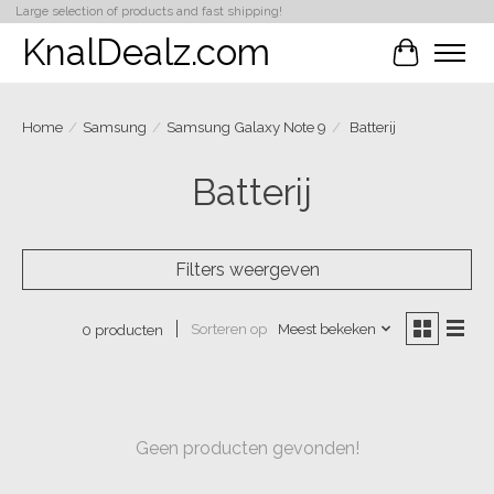
Large selection of products and fast shipping!
KnalDealz.com
Winkelwa
Home
/
Samsung
/
Samsung Galaxy Note 9
/
Batterij
Batterij
Filters weergeven
Sorteren op
Meest bekeken
0 producten
Geen producten gevonden!