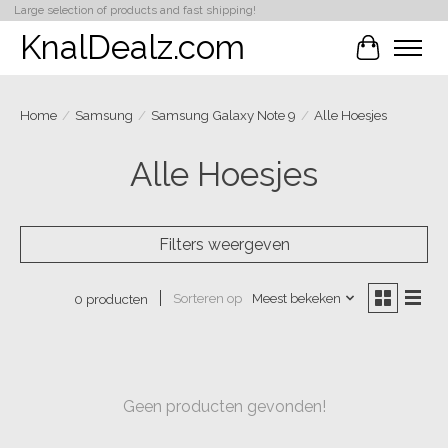
Large selection of products and fast shipping!
KnalDealz.com
Winkelwa
Home
/
Samsung
/
Samsung Galaxy Note 9
/
Alle Hoesjes
Alle Hoesjes
Filters weergeven
Sorteren op
Meest bekeken
0 producten
Geen producten gevonden!