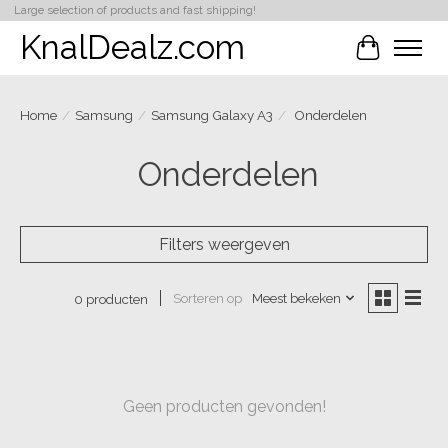
Large selection of products and fast shipping!
KnalDealz.com
Winkelwa
Home
/
Samsung
/
Samsung Galaxy A3
/
Onderdelen
Onderdelen
Filters weergeven
Sorteren op
Meest bekeken
0 producten
Geen producten gevonden!