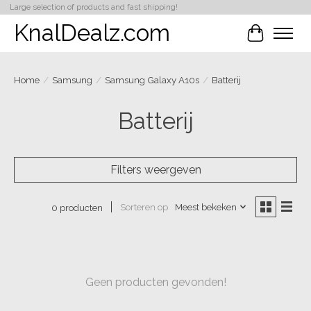
Large selection of products and fast shipping!
KnalDealz.com
Winkelwa
Home
/
Samsung
/
Samsung Galaxy A10s
/
Batterij
Batterij
Filters weergeven
Sorteren op
Meest bekeken
0 producten
Geen producten gevonden!