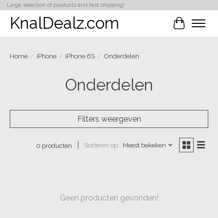
Large selection of products and fast shipping!
KnalDealz.com
Winkelwa
Home
/
iPhone
/
iPhone 6S
/
Onderdelen
Onderdelen
Filters weergeven
Sorteren op
Meest bekeken
0 producten
Geen producten gevonden!