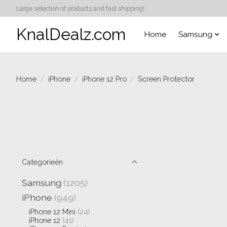
Large selection of products and fast shipping!
KnalDealz.com
Home
Samsung
Home
/
iPhone
/
iPhone 12 Pro
/
Screen Protector
Categorieën
Samsung
(1205)
iPhone
(949)
iPhone 12 Mini
(24)
iPhone 12
(41)