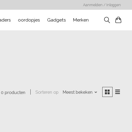
Aanmelden / Inloggen
aders
oordopjes
Gadgets
Merken
Sorteren op
Meest bekeken
0 producten