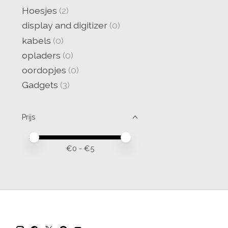
Hoesjes
(2)
display and digitizer
(0)
kabels
(0)
opladers
(0)
oordopjes
(0)
Gadgets
(3)
Prijs
Minimale prijswaarde
Price maximum value
€
0
- €
5