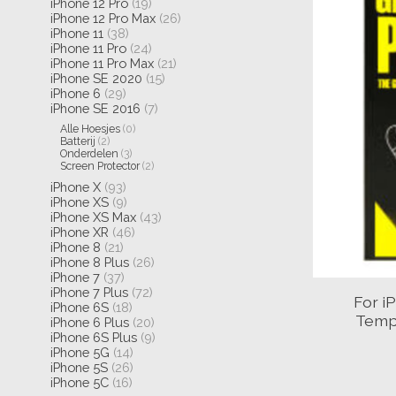
iPhone 12 Pro
(19)
iPhone 12 Pro Max
(26)
iPhone 11
(38)
iPhone 11 Pro
(24)
iPhone 11 Pro Max
(21)
iPhone SE 2020
(15)
iPhone 6
(29)
iPhone SE 2016
(7)
Alle Hoesjes
(0)
Batterij
(2)
Onderdelen
(3)
Screen Protector
(2)
iPhone X
(93)
iPhone XS
(9)
iPhone XS Max
(43)
iPhone XR
(46)
iPhone 8
(21)
iPhone 8 Plus
(26)
iPhone 7
(37)
iPhone 7 Plus
(72)
For i
iPhone 6S
(18)
Temp
iPhone 6 Plus
(20)
iPhone 6S Plus
(9)
iPhone 5G
(14)
iPhone 5S
(26)
iPhone 5C
(16)