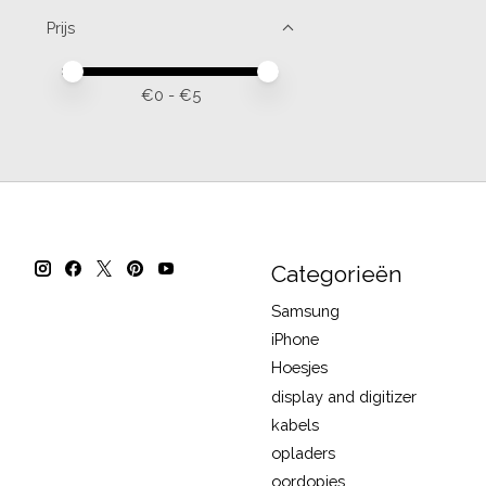
Prijs
Minimale prijswaarde
Price maximum value
€
0
- €
5
Categorieën
Samsung
iPhone
Hoesjes
display and digitizer
kabels
opladers
oordopjes