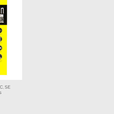
C, SE
s