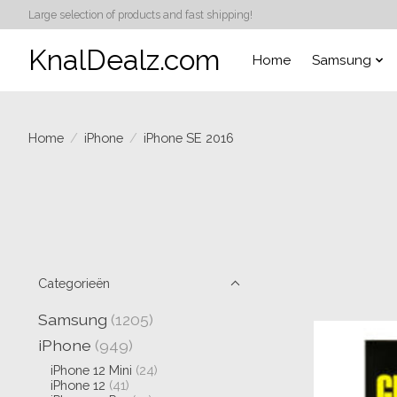
Large selection of products and fast shipping!
KnalDealz.com
Home
Samsung
Home
/
iPhone
/
iPhone SE 2016
Categorieën
Samsung
(1205)
iPhone
(949)
iPhone 12 Mini
(24)
iPhone 12
(41)