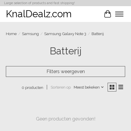
Large selection of products and fast shipping!
KnalDealz.com
Winkelwa
Home
/
Samsung
/
Samsung Galaxy Note 3
/
Batterij
Batterij
Filters weergeven
Sorteren op
Meest bekeken
0 producten
Geen producten gevonden!