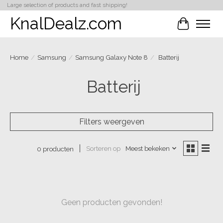
Large selection of products and fast shipping!
KnalDealz.com
Winkelwa
Home
/
Samsung
/
Samsung Galaxy Note 8
/
Batterij
Batterij
Filters weergeven
Sorteren op
Meest bekeken
0 producten
Geen producten gevonden!