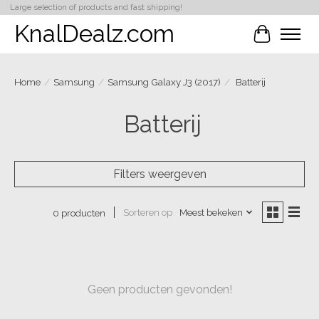
Large selection of products and fast shipping!
KnalDealz.com
Winkelwa
Home
/
Samsung
/
Samsung Galaxy J3 (2017)
/
Batterij
Batterij
Filters weergeven
Sorteren op
Meest bekeken
0 producten
Geen producten gevonden!