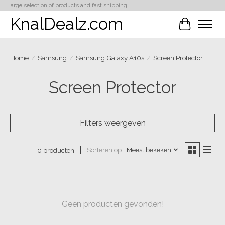
Large selection of products and fast shipping!
KnalDealz.com
Winkelwa
Home
/
Samsung
/
Samsung Galaxy A10s
/
Screen Protector
Screen Protector
Filters weergeven
Sorteren op
Meest bekeken
0 producten
Geen producten gevonden!