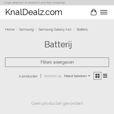
Large selection of products and fast shipping!
KnalDealz.com
Winkelwa
Home
/
Samsung
/
Samsung Galaxy A10
/
Batterij
Batterij
Filters weergeven
Sorteren op
Meest bekeken
0 producten
Geen producten gevonden!