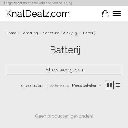
Large selection of products and fast shipping!
KnalDealz.com
Winkelwa
Home
/
Samsung
/
Samsung Galaxy J3
/
Batterij
Batterij
Filters weergeven
Sorteren op
Meest bekeken
0 producten
Geen producten gevonden!