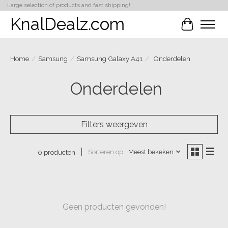
Large selection of products and fast shipping!
KnalDealz.com
Winkelwa
Home
/
Samsung
/
Samsung Galaxy A41
/
Onderdelen
Onderdelen
Filters weergeven
Sorteren op
Meest bekeken
0 producten
Geen producten gevonden!