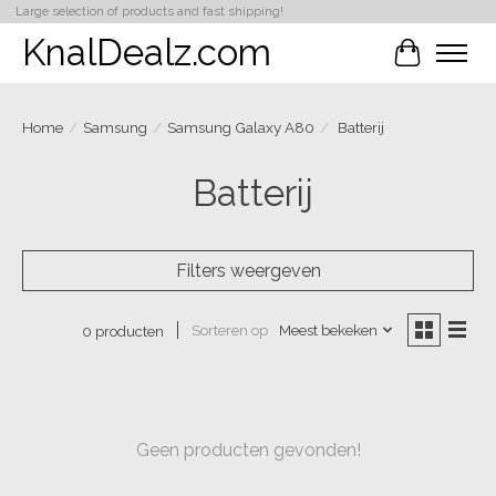
Large selection of products and fast shipping!
KnalDealz.com
Winkelwa
Home
/
Samsung
/
Samsung Galaxy A80
/
Batterij
Batterij
Filters weergeven
Sorteren op
Meest bekeken
0 producten
Geen producten gevonden!