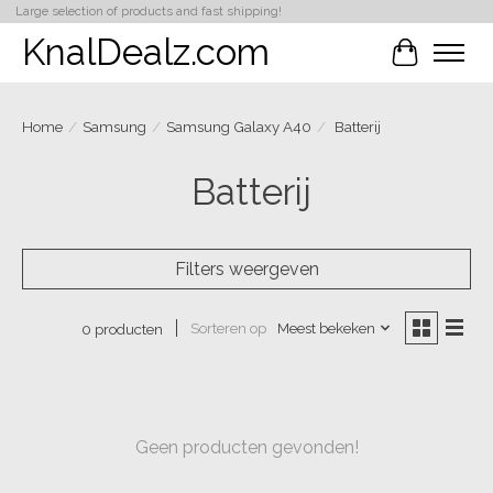
Large selection of products and fast shipping!
KnalDealz.com
Winkelwa
Home
/
Samsung
/
Samsung Galaxy A40
/
Batterij
Batterij
Filters weergeven
Sorteren op
Meest bekeken
0 producten
Geen producten gevonden!