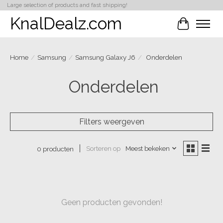
Large selection of products and fast shipping!
KnalDealz.com
Winkelwa
Home
/
Samsung
/
Samsung Galaxy J6
/
Onderdelen
Onderdelen
Filters weergeven
Sorteren op
Meest bekeken
0 producten
Geen producten gevonden!