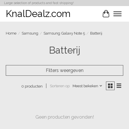
Large selection of products and fast shipping!
KnalDealz.com
Winkelwa
Home
/
Samsung
/
Samsung Galaxy Note 5
/
Batterij
Batterij
Filters weergeven
Sorteren op
Meest bekeken
0 producten
Geen producten gevonden!