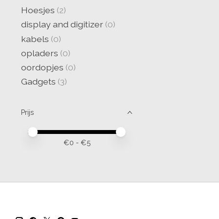
Hoesjes
(2)
display and digitizer
(0)
kabels
(0)
opladers
(0)
oordopjes
(0)
Gadgets
(3)
Prijs
Minimale prijswaarde
Price maximum value
€
0
- €
5