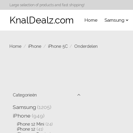
Large selection of products and fast shipping!
KnalDealz.com
Home
Samsung
Home
/
iPhone
/
iPhone 5C
/
Onderdelen
Categorieën
Samsung
(1205)
iPhone
(949)
iPhone 12 Mini
(24)
iPhone 12
(41)