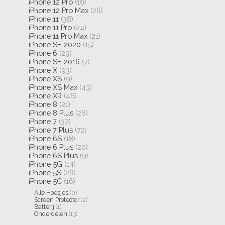
iPhone 12 Pro
(19)
iPhone 12 Pro Max
(26)
iPhone 11
(38)
iPhone 11 Pro
(24)
iPhone 11 Pro Max
(21)
iPhone SE 2020
(15)
iPhone 6
(29)
iPhone SE 2016
(7)
iPhone X
(93)
iPhone XS
(9)
iPhone XS Max
(43)
iPhone XR
(46)
iPhone 8
(21)
iPhone 8 Plus
(26)
iPhone 7
(37)
iPhone 7 Plus
(72)
iPhone 6S
(18)
iPhone 6 Plus
(20)
iPhone 6S Plus
(9)
iPhone 5G
(14)
iPhone 5S
(26)
iPhone 5C
(16)
Alle Hoesjes
(0)
Screen Protector
(2)
Batterij
(1)
Onderdelen
(13)