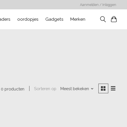
Aanmelden / Inloggen
aders
oordopjes
Gadgets
Merken
Sorteren op
Meest bekeken
0 producten