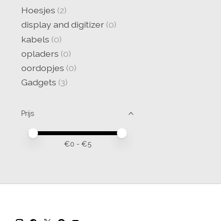
Hoesjes
(2)
display and digitizer
(0)
kabels
(0)
opladers
(0)
oordopjes
(0)
Gadgets
(3)
Prijs
Minimale prijswaarde
Price maximum value
€
0
- €
5