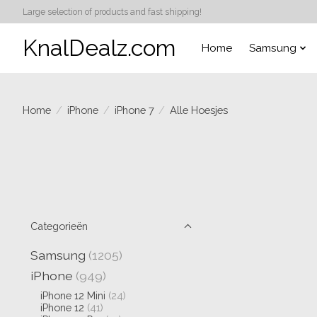
Large selection of products and fast shipping!
KnalDealz.com
Home
Samsung
Home
/
iPhone
/
iPhone 7
/
Alle Hoesjes
Categorieën
Samsung
(1205)
iPhone
(949)
iPhone 12 Mini
(24)
iPhone 12
(41)