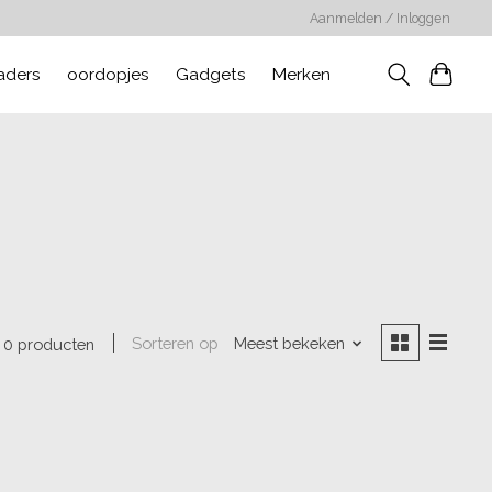
Aanmelden / Inloggen
aders
oordopjes
Gadgets
Merken
Sorteren op
Meest bekeken
0 producten