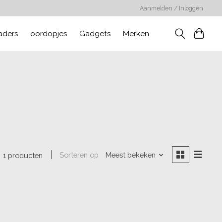
Aanmelden / Inloggen
aders
oordopjes
Gadgets
Merken
Sorteren op
Meest bekeken
1 producten