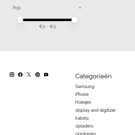
Prijs
Minimale prijswaarde
Price maximum value
€
0
- €
5
Categorieën
Samsung
iPhone
Hoesjes
display and digitizer
kabels
opladers
oordopjes