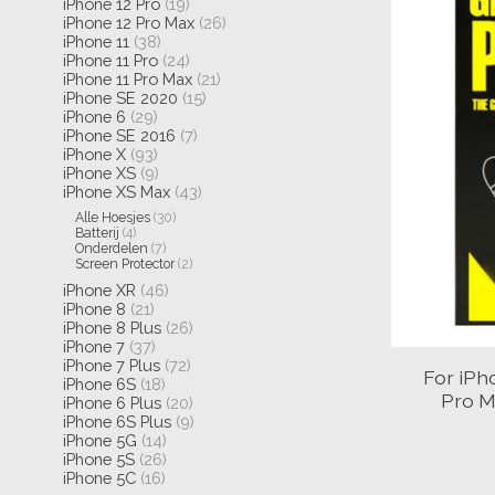
iPhone 12 Pro
(19)
iPhone 12 Pro Max
(26)
iPhone 11
(38)
iPhone 11 Pro
(24)
iPhone 11 Pro Max
(21)
iPhone SE 2020
(15)
iPhone 6
(29)
iPhone SE 2016
(7)
iPhone X
(93)
iPhone XS
(9)
iPhone XS Max
(43)
Alle Hoesjes
(30)
Batterij
(4)
Onderdelen
(7)
Screen Protector
(2)
iPhone XR
(46)
iPhone 8
(21)
iPhone 8 Plus
(26)
iPhone 7
(37)
iPhone 7 Plus
(72)
For iPh
iPhone 6S
(18)
Pro M
iPhone 6 Plus
(20)
iPhone 6S Plus
(9)
iPhone 5G
(14)
iPhone 5S
(26)
iPhone 5C
(16)