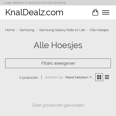
Large selection of products and fast shipping!
KnalDealz.com
Winkelwa
Home
/
Samsung
/
Samsung Galaxy Note 10 Lite
/
Alle Hoesjes
Alle Hoesjes
Filters weergeven
Sorteren op
Meest bekeken
0 producten
Geen producten gevonden!