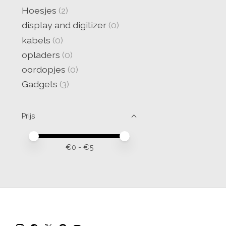
Hoesjes
(2)
display and digitizer
(0)
kabels
(0)
opladers
(0)
oordopjes
(0)
Gadgets
(3)
Prijs
Minimale prijswaarde
Price maximum value
€
0
- €
5