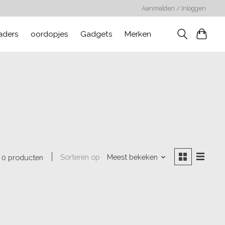
Aanmelden / Inloggen
aders
oordopjes
Gadgets
Merken
Sorteren op
Meest bekeken
0 producten