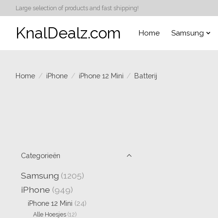
Large selection of products and fast shipping!
KnalDealz.com
Home
Samsung
Home
/
iPhone
/
iPhone 12 Mini
/
Batterij
Categorieën
Samsung
(1205)
iPhone
(949)
iPhone 12 Mini
(24)
Alle Hoesjes
(12)