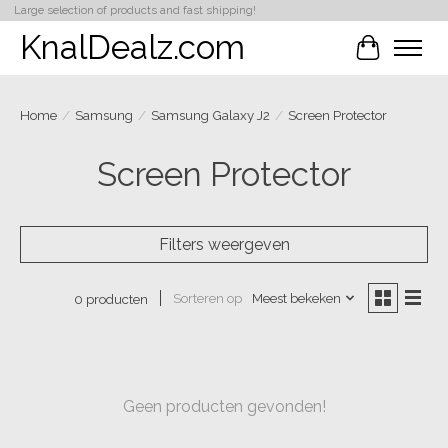
Large selection of products and fast shipping!
KnalDealz.com
Winkelwa
Home
/
Samsung
/
Samsung Galaxy J2
/
Screen Protector
Screen Protector
Filters weergeven
Sorteren op
Meest bekeken
0 producten
Geen producten gevonden!