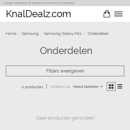
Large selection of products and fast shipping!
KnalDealz.com
Winkelwa
Home
/
Samsung
/
Samsung Galaxy M21
/
Onderdelen
Onderdelen
Filters weergeven
Sorteren op
Meest bekeken
0 producten
Geen producten gevonden!