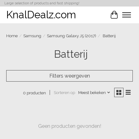
Large selection of products and fast shipping!
KnalDealz.com
Winkelwa
Home
/
Samsung
/
Samsung Galaxy J5 (2017)
/
Batterij
Batterij
Filters weergeven
Sorteren op
Meest bekeken
0 producten
Geen producten gevonden!