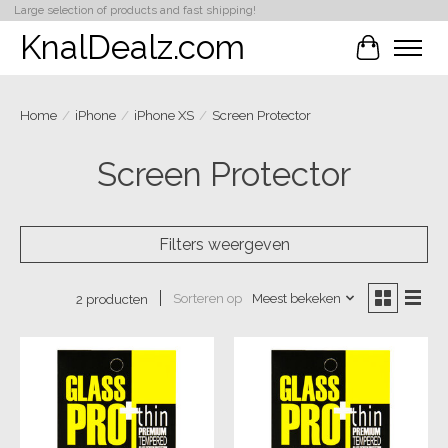
Large selection of products and fast shipping!
KnalDealz.com
Winkelwa
Home
/
iPhone
/
iPhone XS
/
Screen Protector
Screen Protector
Filters weergeven
Sorteren op
Meest bekeken
2 producten