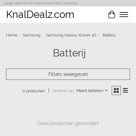
Large selection of products and fast shipping!
KnalDealz.com
Winkelwa
Home
/
Samsung
/
Samsung Galaxy Xcover 4S
/
Batterij
Batterij
Filters weergeven
Sorteren op
Meest bekeken
0 producten
Geen producten gevonden!