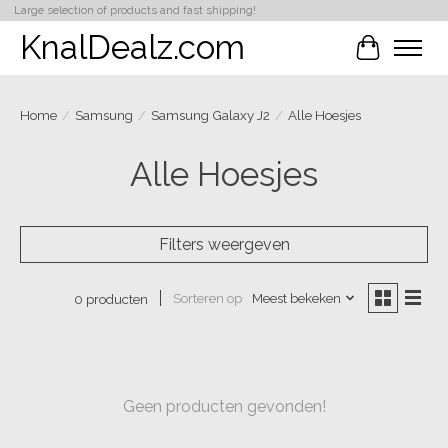
Large selection of products and fast shipping!
KnalDealz.com
Winkelwa
Home
/
Samsung
/
Samsung Galaxy J2
/
Alle Hoesjes
Alle Hoesjes
Filters weergeven
Sorteren op
Meest bekeken
0 producten
Geen producten gevonden!