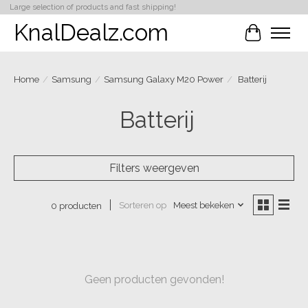
Large selection of products and fast shipping!
KnalDealz.com
Winkelwa
Home
/
Samsung
/
Samsung Galaxy M20 Power
/
Batterij
Batterij
Filters weergeven
Sorteren op
Meest bekeken
0 producten
Geen producten gevonden!