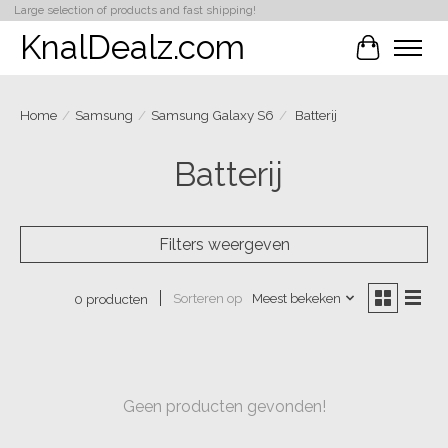
Large selection of products and fast shipping!
KnalDealz.com
Winkelwa
Home
/
Samsung
/
Samsung Galaxy S6
/
Batterij
Batterij
Filters weergeven
Sorteren op
Meest bekeken
0 producten
Geen producten gevonden!