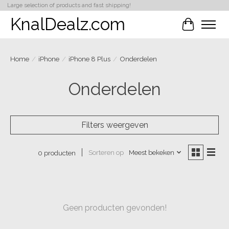
Large selection of products and fast shipping!
KnalDealz.com
Winkelwa
Home
/
iPhone
/
iPhone 8 Plus
/
Onderdelen
Onderdelen
Filters weergeven
Sorteren op
Meest bekeken
0 producten
Geen producten gevonden!