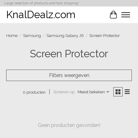
Large selection of products and fast shipping!
KnalDealz.com
Winkelwa
Home
/
Samsung
/
Samsung Galaxy J6
/
Screen Protector
Screen Protector
Filters weergeven
Sorteren op
Meest bekeken
0 producten
Geen producten gevonden!