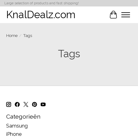
Large selection of products and fast shipping!
KnalDealz.com
Winkelwa
Home
/
Tags
Tags
Categorieën
Samsung
iPhone