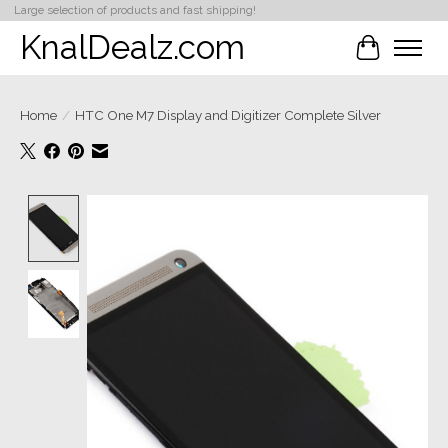
Large selection of products and fast shipping!
KnalDealz.com
Winkelwa
Home
/
HTC One M7 Display and Digitizer Complete Silver
Product image slideshow Items