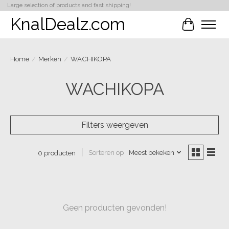
Large selection of products and fast shipping!
KnalDealz.com
Winkelwa
Home
/
Merken
/
WACHIKOPA
WACHIKOPA
Filters weergeven
Sorteren op
Meest bekeken
0 producten
Geen producten gevonden!