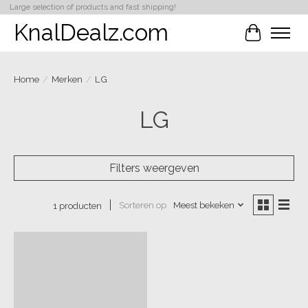
Large selection of products and fast shipping!
KnalDealz.com
Winkelwa
Home
/
Merken
/
LG
LG
Filters weergeven
Sorteren op
Meest bekeken
1 producten