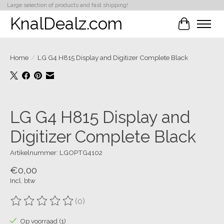
Large selection of products and fast shipping!
KnalDealz.com
Winkelwa
Home
/
LG G4 H815 Display and Digitizer Complete Black
Product image slideshow Items
LG G4 H815 Display and
Digitizer Complete Black
Artikelnummer: LGOPTG4102
€0,00
Incl. btw
(0)
De beoordeling van dit product is
0
van de 5
Op voorraad (1)