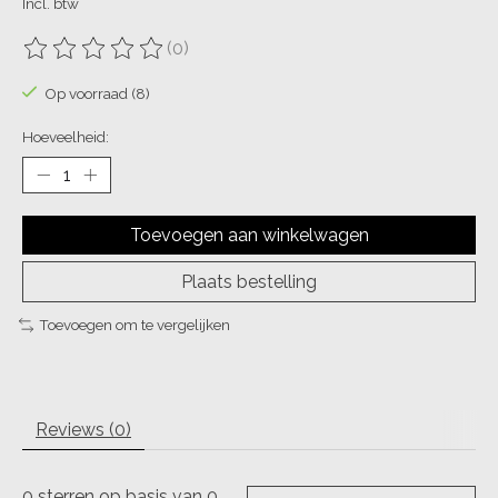
Incl. btw
(0)
De beoordeling van dit product is
0
van de 5
Op voorraad (8)
Hoeveelheid:
Toevoegen aan winkelwagen
Plaats bestelling
Toevoegen om te vergelijken
Reviews (0)
0
sterren op basis van
0