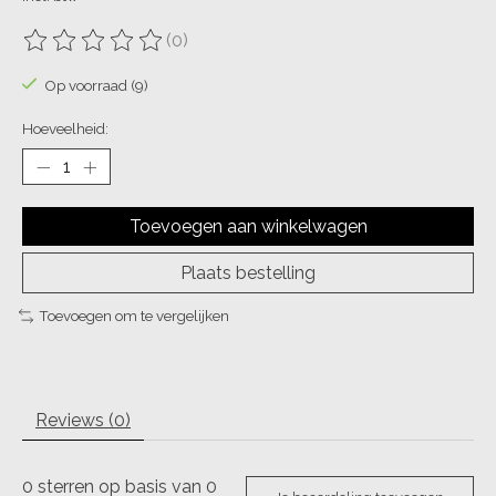
(0)
De beoordeling van dit product is
0
van de 5
Op voorraad (9)
Hoeveelheid:
Toevoegen aan winkelwagen
Plaats bestelling
Toevoegen om te vergelijken
Reviews (0)
0
sterren op basis van
0