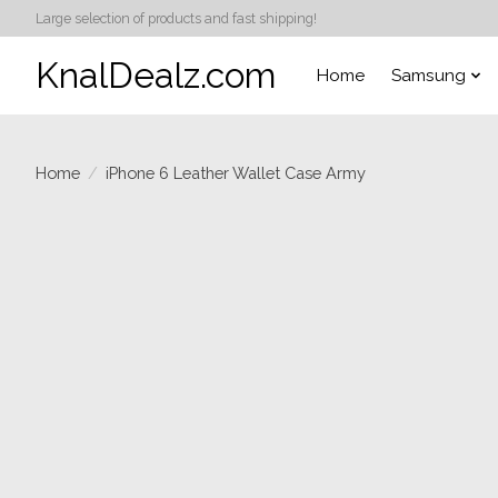
Large selection of products and fast shipping!
KnalDealz.com
Home
Samsung
Home
/
iPhone 6 Leather Wallet Case Army
Product image slideshow Items