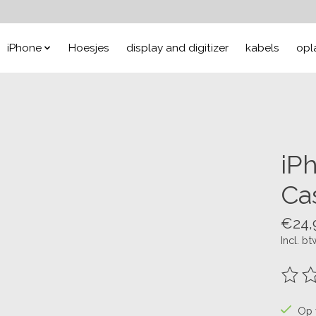
iPhone
Hoesjes
display and digitizer
kabels
opl
iP
Ca
€24,
Incl. bt
De be
Op 