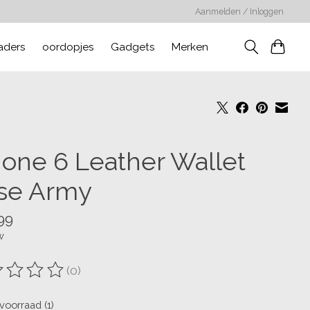
Aanmelden / Inloggen
aders
oordopjes
Gadgets
Merken
hone 6 Leather Wallet
se Army
99
w
(0)
oordeling van dit product is
0
van de 5
voorraad (1)