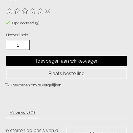
(0)
De beoordeling van dit product is
0
van de 5
Op voorraad (3)
Hoeveelheid:
Toevoegen aan winkelwagen
Plaats bestelling
Toevoegen om te vergelijken
Reviews (0)
0
sterren op basis van
0