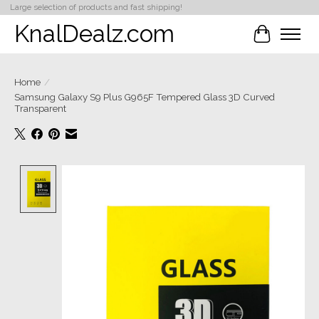
Large selection of products and fast shipping!
KnalDealz.com
Winkelwa
Home
/
Samsung Galaxy S9 Plus G965F Tempered Glass 3D Curved
Transparent
Product image slideshow Items