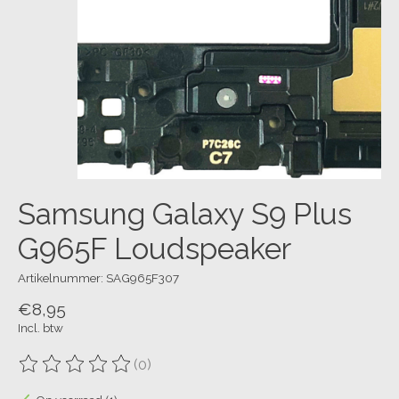
Samsung Galaxy S9 Plus
G965F Loudspeaker
Artikelnummer: SAG965F307
€8,95
Incl. btw
(0)
De beoordeling van dit product is
0
van de 5