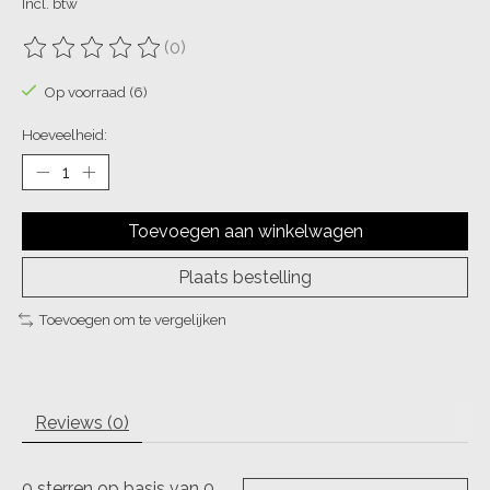
Incl. btw
(0)
De beoordeling van dit product is
0
van de 5
Op voorraad (6)
Hoeveelheid:
Toevoegen aan winkelwagen
Plaats bestelling
Toevoegen om te vergelijken
Reviews (0)
0
sterren op basis van
0