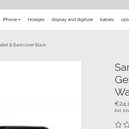
iPhone
Hoesjes
display and digitizer
kabels
opl
allet & Backcover Black
Sa
Ge
Wa
€24,
Incl. bt
De be