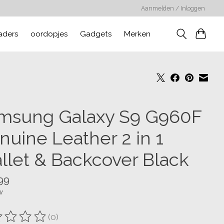
Aanmelden / Inloggen
aders
oordopjes
Gadgets
Merken
msung Galaxy S9 G960F
nuine Leather 2 in 1
llet & Backcover Black
99
w
(0)
oordeling van dit product is
0
van de 5