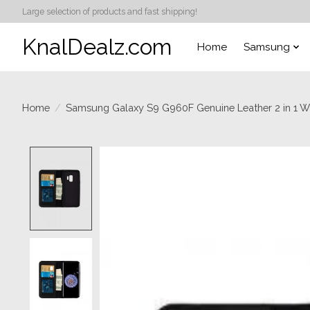
Large selection of products and fast shipping!
KnalDealz.com
Home
Samsung
Home
/
Samsung Galaxy S9 G960F Genuine Leather 2 in 1 W
Product image slideshow Items