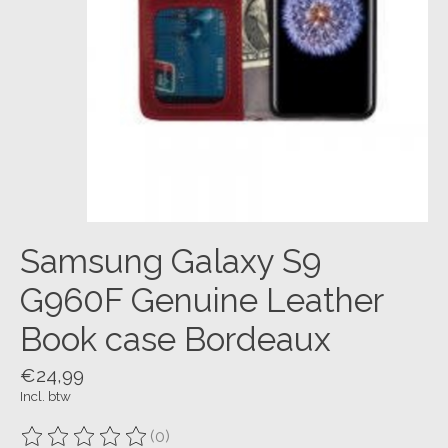
Samsung Galaxy S9
G960F Genuine Leather
Book case Bordeaux
€24,99
Incl. btw
(0)
De beoordeling van dit product is
0
van de 5