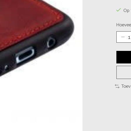
Op 
Hoevee
Toev