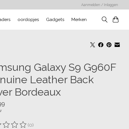
Aanmelden / Inloggen
aders
oordopjes
Gadgets
Merken
msung Galaxy S9 G960F
nuine Leather Back
ver Bordeaux
99
w
(0)
oordeling van dit product is
0
van de 5